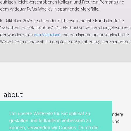
quirligen, leicht verschrobenen Kollegin und Freundin Pomona und
dem Antiquar Rufus Whalley in spannende Mordfälle.
Im Oktober 2025 erschien der mittlerweile neunte Band der Reihe
"Schatten über Glastonbury". Die Hörbuchversion wird eingelesen von
der wunderbaren
Ann Vielhaben
, die den Figuren auf unvergleichliche
Weise Leben einhaucht. Ich empfehle euch unbedingt, hereinzuhören.
about
Dorothea Stiller schreibt humorvolle Liebesgeschichten,
Um unsere Webseite für Sie optimal zu
historische Liebesromane und Krimis. Dabei gilt ihre besondere
gestalten und fortlaufend verbessern zu
Liebe den britischen Inseln und dem späten achtzehnten und
können, verwenden wir Cookies. Durch die
frühen neunzehnten Jahrhundert.